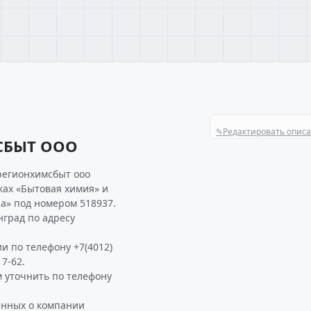
✎
Редактировать опис
СБЫТ ООО
регионхимсбыт ооо
ках «Бытовая химия» и
а» под номером 518937.
град по адресу
и по телефону +7(4012)
7-62.
уточнить по телефону
анных о компании