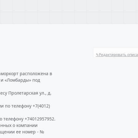
✎
Редактировать опис
аморкорт расположена в
» и «Ломбарды» под
су Пролетарская ул., д.
и по телефону +7(4012)
 телефону +74012957952.
анных о компании
ащении ее номер - №