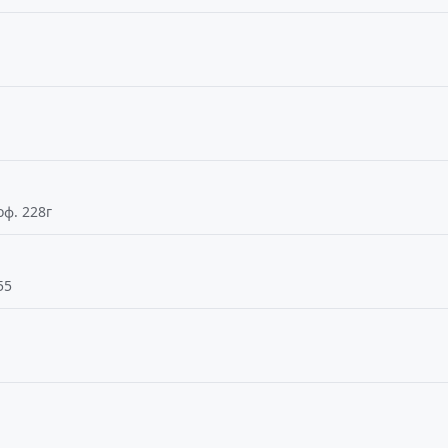
оф. 228г
55