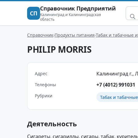
Справочник Предприятий
СП
Калининград и Калининградская
область
Справочник
Продукты питания
Табак и табачные 
PHILIP MORRIS
Калининград г., Л
Адрес
+7 (4012) 991031
Телефоны
Рубрики
Табак и табачные
Деятельность
Сигареты, сигариллы, сигары, табак, курител