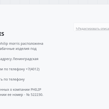
✎
Редактировать опис
IS
hilip morris расположена
табачные изделия под
 адресу Ленинградская
и по телефону +7(4012)
ь по телефону
анных о компании PHILIP
нии ее номер - № 522230.