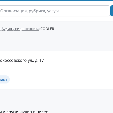
а
Аудио-, видеотехника
COOLER
окоссовского ул., д. 17
ника
 и другая аудио и видео