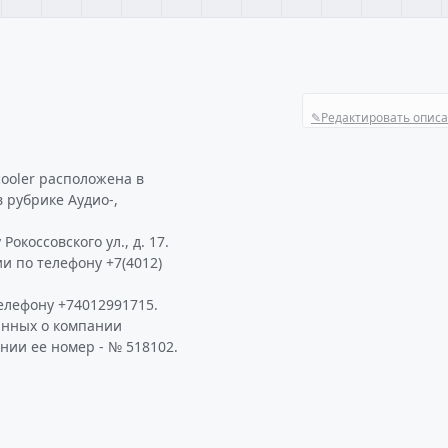
✎
Редактировать опис
ooler расположена в
в рубрике Аудио-,
окоссовского ул., д. 17.
и по телефону +7(4012)
елефону +74012991715.
анных о компании
нии ее номер - № 518102.