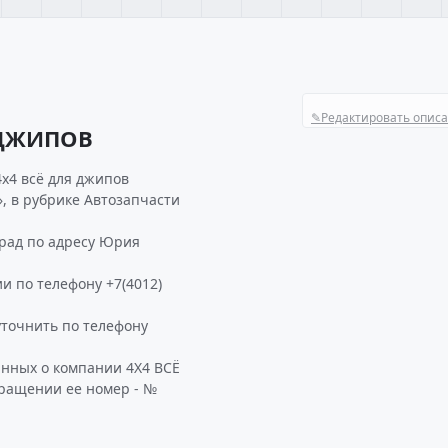
✎
Редактировать опис
 ДЖИПОВ
х4 всё для джипов
, в рубрике Автозапчасти
рад по адресу Юрия
и по телефону +7(4012)
точнить по телефону
анных о компании 4Х4 ВСЁ
бращении ее номер - №