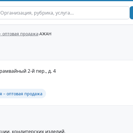
– оптовая продажа
АЖАН
рамвайный 2-й пер., д. 4
я – оптовая продажа
ции, кондитерских изделий,