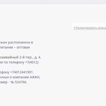
✎
Редактировать опис
ажан расположена в
питания – оптовая
амвайный 2-й пер., д. 4.
и по телефону +7(4012)
ефону +74012441901.
анных о компании АЖАН,
омер - № 524766.