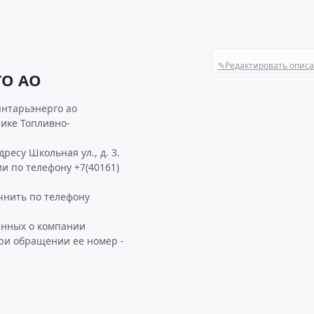
✎
Редактировать опис
ГО АО
янтарьэнерго ао
ике Топливно-
ресу Школьная ул., д. 3.
и по телефону +7(40161)
нить по телефону
анных о компании
при обращении ее номер -