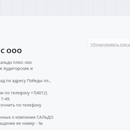
✎
Редактировать опис
ЮС ООО
сальдо плюс ооо
ке Аудиторские и
д по адресу Победы пл.,
и по телефону +7(4012)
7-49.
очнить по телефону
данных о компании САЛЬДО
ащении ее номер - №