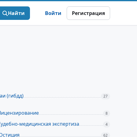
Найти
Войти
Регистрация
аи (гибдд)
27
Лицензирование
8
Судебно-медицинская экспертиза
4
Юстиция
62